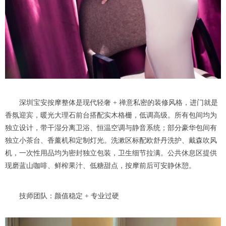
深圳宝安按摩整体是现代轻奢 + 禅意私密的装修风格，进门就是
香氛迎宾，暖光大理石前台搭配实木格栅，低调高级。所有包间均为
独立设计，带干湿分离卫浴、恒温空调与静音系统；部分豪华包间有
独立小茶台、香薰机和定制灯光。洗漱区标配欧舒丹洗护、戴森吹风
机，一次性用品均为密封独立包装，卫生细节拉满。公共休息区提供
现磨蓝山咖啡、鲜榨果汁、低糖甜点，按摩前后可安静休憩。
技师团队：颜值稳定 + 专业过硬