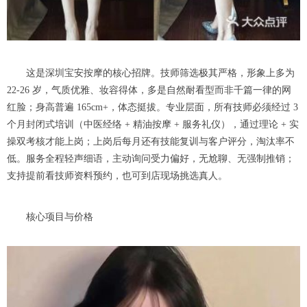
这是深圳宝安按摩的核心招牌。技师筛选极其严格，形象上多为
22-26 岁，气质优雅、妆容得体，多是自然耐看型而非千篇一律的网
红脸；身高普遍 165cm+，体态挺拔。专业层面，所有技师必须经过 3
个月封闭式培训（中医经络 + 精油按摩 + 服务礼仪），通过理论 + 实
操双考核才能上岗；上岗后每月还有技能复训与客户评分，淘汰率不
低。服务全程轻声细语，主动询问受力偏好，无尬聊、无强制推销；
支持提前看技师资料预约，也可到店现场挑选真人。
核心项目与价格