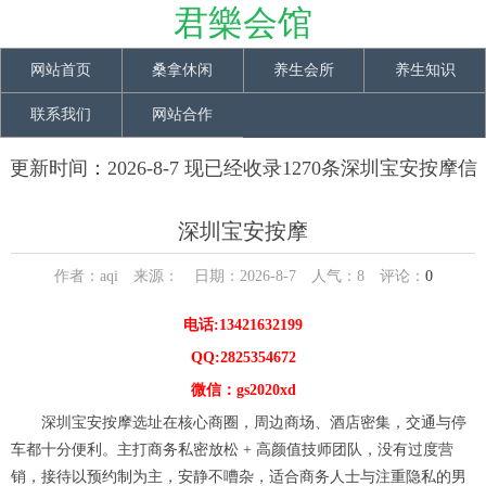
君樂会馆
网站首页
桑拿休闲
养生会所
养生知识
联系我们
网站合作
更新时间：2026-8-7 现已经收录1270条深圳宝安按摩信
息
深圳宝安按摩
作者：aqi 来源： 日期：2026-8-7 人气：
8
评论：
0
电话:13421632199
QQ:2825354672
微信：gs2020xd
深圳宝安按摩选址在核心商圈，周边商场、酒店密集，交通与停
车都十分便利。主打商务私密放松 + 高颜值技师团队，没有过度营
销，接待以预约制为主，安静不嘈杂，适合商务人士与注重隐私的男