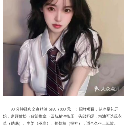
90 分钟经典全身精油 SPA（880 元）：招牌项目，从净足礼开
始，肩颈放松→背部推拿→四肢精油按压→头部舒缓，精油可选薰衣
草（助眠）、生姜（驱寒）、葡萄柚（提神），适合久坐上班族。