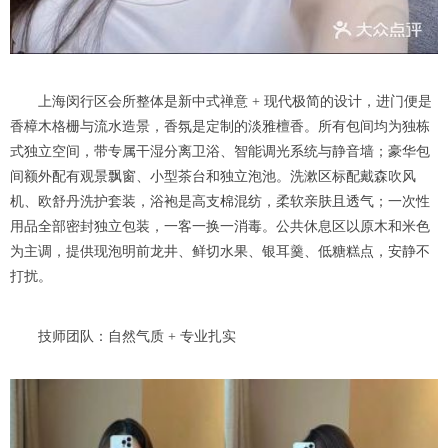
上海闵行区会所整体是新中式禅意 + 现代极简的设计，进门便是
香樟木格栅与流水造景，香氛是定制的淡雅檀香。所有包间均为独栋
式独立空间，带专属干湿分离卫浴、智能调光系统与静音墙；豪华包
间额外配有观景飘窗、小型茶台和独立泡池。洗漱区标配戴森吹风
机、欧舒丹洗护套装，浴袍是高支棉混纺，柔软亲肤且透气；一次性
用品全部密封独立包装，一客一换一消毒。公共休息区以原木和米色
为主调，提供现泡明前龙井、鲜切水果、银耳羹、低糖糕点，安静不
打扰。
技师团队：自然气质 + 专业扎实