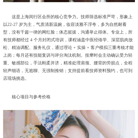
这是上海闵行区会所的核心竞争力。技师筛选标准严苛，形象上
以22-27 岁为主，气质清新温婉，妆容淡雅不浮夸，多为自然耐看
型，没有千篇一律的网红脸；体态挺拔，沟通举止得体。专业上，所
有技师都经过 4 个月封闭式培训，课程涵盖中医经络学、深层肌肉放
松、精油调配、服务礼仪，通过理论 + 实操 + 客户模拟三重考核才能
上岗；每月还有技能复训与评分淘汰机制。按摩时会主动确认受力轻
重、敏感部位，手法刚柔并济，精准处理肩颈、腰背的劳损点，全程
轻声细语，无尬聊、无强制推销；支持提前看技师资料预约，也可到
店现场挑选。
核心项目与参考价格