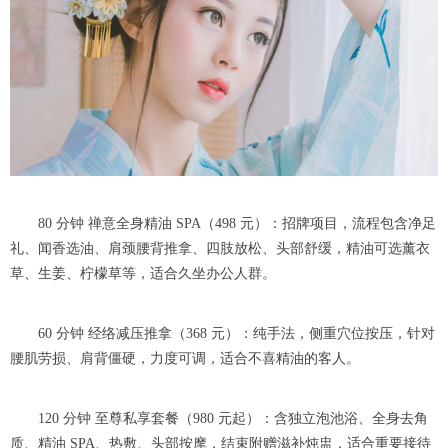
80 分钟 禅意全身精油 SPA（498 元）：招牌项目，流程包含净足
礼、闻香选油、肩颈腰背推拿、四肢放松、头部舒缓，精油可选薰衣
草、生姜、柠檬草等，适合久坐办公人群。
60 分钟 经络减压推拿（368 元）：纯手法，侧重穴位按压，针对
腰肌劳损、肩背僵硬，力度可调，适合不喜精油的客人。
120 分钟 至尊私享套餐（980 元起）：含独立泡池浴、全身去角
质、精油 SPA、热敷、头部按摩，结束附赠滋补炖盅，适合重要接待