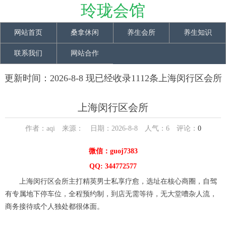
玲珑会馆
网站首页
桑拿休闲
养生会所
养生知识
联系我们
网站合作
更新时间：2026-8-8 现已经收录1112条上海闵行区会所
信息
上海闵行区会所
作者：aqi 来源： 日期：2026-8-8 人气：
6
评论：
0
微信：guoj7383
QQ: 344772577
上海闵行区会所主打精英男士私享疗愈，选址在核心商圈，自驾
有专属地下停车位，全程预约制，到店无需等待，无大堂嘈杂人流，
商务接待或个人独处都很体面。