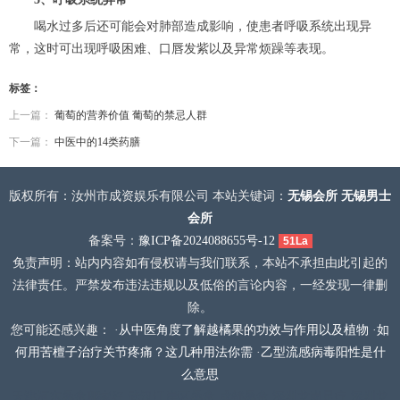
喝水过多后还可能会对肺部造成影响，使患者呼吸系统出现异
常，这时可出现呼吸困难、口唇发紫以及异常烦躁等表现。
标签：
上一篇：
葡萄的营养价值 葡萄的禁忌人群
下一篇：
中医中的14类药膳
版权所有：汝州市成资娱乐有限公司 本站关键词：
无锡会所
无锡男士
会所
备案号：
豫ICP备2024088655号-12
51La
免责声明：站内内容如有侵权请与我们联系，本站不承担由此引起的
法律责任。严禁发布违法违规以及低俗的言论内容，一经发现一律删
除。
您可能还感兴趣： ·
从中医角度了解越橘果的功效与作用以及植物
·
如
何用苦檀子治疗关节疼痛？这几种用法你需
·
乙型流感病毒阳性是什
么意思
天津河东桑拿哪家好
武汉江岸区桑拿
成都桑拿
深圳龙岗足疗
深圳龙