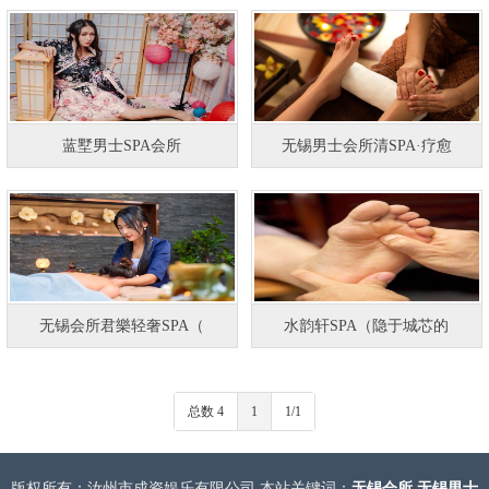
蓝墅男士SPA会所
无锡男士会所清SPA·疗愈
无锡会所君樂轻奢SPA（
水韵轩SPA（隐于城芯的
总数 4
1
1/1
版权所有：汝州市成资娱乐有限公司 本站关键词：
无锡会所
无锡男士