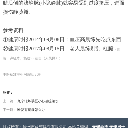
腿后侧的浅静脉(小隐静脉)就容易受到过度挤压，进而
损伤静脉瓣。
参考资料
①健康时报2014年09月08日：血压高晨练先吃点东西
②健康时报2017年08月15日：老人晨练别乱“杠腿”
(责
编：许晓华、杨迪)（选自《人民网》）
中医精准养生网编辑：涛
标签：
上一篇：
九个锻炼误区小心越练越伤
下一篇：
喉咙有黄痰怎么办
版权所有：汝州市成资娱乐有限公司 本站关键词：
无锡会所
无锡男士