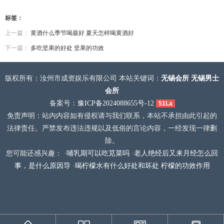
标签：
上一篇：
黄酒什么季节喝最好 夏天怎样喝黄酒好
下一篇：
多吃坚果的好处 坚果的功效
版权所有：汝州市成资娱乐有限公司 本站关键词：
无锡会所
无锡男士
会所
备案号：
豫ICP备2024088655号-12
51La
免责声明：站内内容如有侵权请与我们联系，本站不承担由此引起的
法律责任。严禁发布违法违规以及低俗的言论内容，一经发现一律删
除。
您可能还感兴趣： ·
哺乳期可以吃苋菜吗
·
老人绝经后又来月经怎么回
事，是什么原因导
·
喝柠檬水有什么好处和坏处 柠檬的功效作用
北京通州区丝袜会所
杭州拱墅按摩
杭州临平桑拿
太原丝袜会所
武汉
武昌区桑拿网
武汉汉阳区spa
北京昌平区桑拿
上海徐汇桑拿价格
武汉
桑拿按摩论坛" /> <meta na
深圳光明区桑拿会所